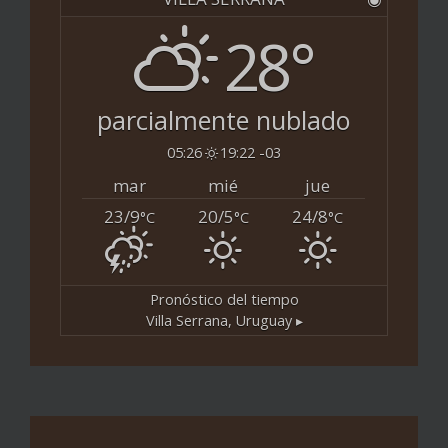
28°
parcialmente nublado
05:26
19:22 -03
mar
mié
jue
23/9
20/5
24/8
°C
°C
°C
Pronóstico del tiempo
Villa Serrana, Uruguay ▸